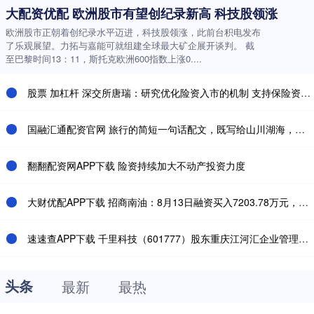
大配资优配 欧洲股市有望创纪录新高 科技股领涨
欧洲股市正朝着创纪录水平迈进，科技股领涨，此前台积电发布
了乐观展望。力拓与嘉能可就组建全球最大矿企展开谈判。 截
至巴黎时间13：11，斯托克欧洲600指数上涨0....
股票 加杠杆 深交所唐瑞：研究优化险资入市的机制 支持保险资金加大权益投资
国融汇通配资官网 旅行的简短一句话配文，既写给山川湖海，也写给自己
翻翻配资网APP下载 险资持续加大不动产投资力度
大财优配APP下载 招商南油：8月13日融资买入7203.78万元，融资融券余额6.32亿元
速速查APP下载 千里科技（601777）股东重庆江河汇企业管理有限责任公司质押8100万股，占总股本1.79%
头条
最新
最热