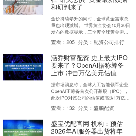
和研判来了
金价持续攀升的同时，全球黄金需求总
量也出现激增。 世界黄金协会10月30日
发布的数据显示，三季度全球黄金需求
总量（包含场外交易 ）达1313吨，需求
查看：
205
分类：
配资公司排行
总金额达14....
涵乔财富配资 史上最大IPO
要来了？OpenAI据称筹备
上市 冲击万亿美元估值
据市场消息称，全球人工智能领军企业
OpenAI正筹备首次公开募股（IPO），
此次IPO对该公司的估值或高达1万亿美
元。这有望缔造史上规模最大的IPO。
查看：
132
分类：
盛鹏配资
业内人士....
盛宝优配官网 机构：预估
2026年AI服务器出货将年