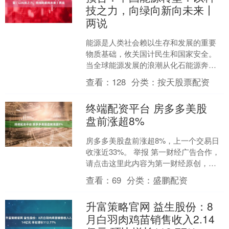
技之力，向绿向新向未来丨
两说
能源是人类社会赖以生存和发展的重要
物质基础，攸关国计民生和国家安全。
当全球能源发展的浪潮从化石能源奔涌
向新能源，中国承担了怎样的角色？当
查看：
128
分类：
按天股票配资
脱碳和零碳成为能源绿色转....
终端配资平台 房多多美股
盘前涨超8%
房多多美股盘前涨超8%，上一个交易日
收涨近33%。 举报 第一财经广告合作，
请点击这里此内容为第一财经原创，著
作权归第一财经所有。未经第一财经书
查看：
69
分类：
盛鹏配资
面授权，不得以任....
升富策略官网 益生股份：8
月白羽肉鸡苗销售收入2.14