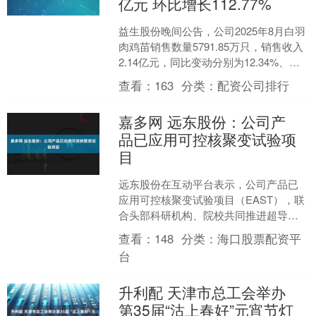
亿元 环比增长112.77%
益生股份晚间公告，公司2025年8月白羽
肉鸡苗销售数量5791.85万只，销售收入
2.14亿元，同比变动分别为12.34%、
2.81%，环比变动分别为1.68%....
查看：
163
分类：
配资公司排行
嘉多网 远东股份：公司产
品已应用可控核聚变试验项
目
远东股份在互动平台表示，公司产品已
应用可控核聚变试验项目（EAST），联
合头部科研机构、院校共同推进超导带
材、可控核聚变电缆的技术攻关；积极
查看：
148
分类：
海口股票配资平
参与“中国小太阳”等....
台
升利配 天津市总工会举办
第35届“沽上春好”元宵节灯