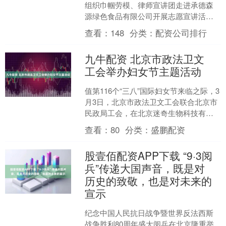
组织巾帼劳模、律师宣讲团走进承德森
源绿色食品有限公司开展志愿宣讲活
动，活动依托“劳模宣讲+法治护航”模
查看：
148
分类：
配资公司排行
式，以榜样力量凝聚奋....
九牛配资 北京市政法卫文
工会举办妇女节主题活动
值第116个“三八”国际妇女节来临之际，3
月3日，北京市政法卫文工会联合北京市
民政局工会，在北京迷奇生物科技有限
公司共同举办“感受文旅魅力 助力福企发
查看：
80
分类：
盛鹏配资
展”主题活....
股壹佰配资APP下载 “9·3阅
兵”传递大国声音，既是对
历史的致敬，也是对未来的
宣示
纪念中国人民抗日战争暨世界反法西斯
战争胜利80周年盛大阅兵在北京隆重举