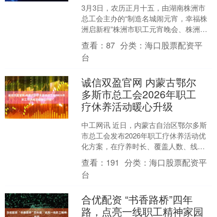
3月3日，农历正月十五，由湖南株洲市
总工会主办的“制造名城闹元宵，幸福株
洲启新程”株洲市职工元宵晚会、株洲市
职工元宵游园会举行。来自全市各条战
查看：
87
分类：
海口股票配资平
线的劳模工匠、职工....
台
诚信双盈官网 内蒙古鄂尔
多斯市总工会2026年职工
疗休养活动暖心升级
中工网讯 近日，内蒙古自治区鄂尔多斯
市总工会发布2026年职工疗休养活动优
化方案，在疗养时长、覆盖人数、线路
品质三方面进行升级调整。 此次优化将
查看：
191
分类：
海口股票配资平
疗休养时长由去年....
台
合优配资 “书香路桥”四年
路，点亮一线职工精神家园