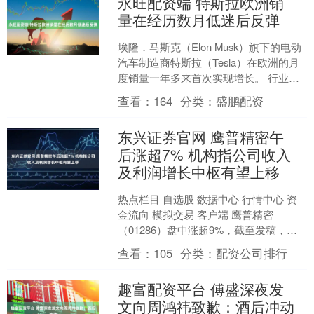
永旺配资端 特斯拉欧洲销
量在经历数月低迷后反弹
埃隆．马斯克（Elon Musk）旗下的电动
汽车制造商特斯拉（Tesla）在欧洲的月
度销量一年多来首次实现增长。 行业组
织欧洲汽车制造商协会（ACEA）的数据
查看：
164
分类：
盛鹏配资
显....
东兴证券官网 鹰普精密午
后涨超7% 机构指公司收入
及利润增长中枢有望上移
热点栏目 自选股 数据中心 行情中心 资
金流向 模拟交易 客户端 鹰普精密
（01286）盘中涨超9%，截至发稿，股
价上涨7.14%，现报8.10港元，成交额
查看：
105
分类：
配资公司排行
24....
趣富配资平台 傅盛深夜发
文向周鸿祎致歉：酒后冲动