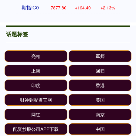
期指IC0
7877.80
+164.40
+2.13%
话题标签
亮相
军师
上海
回归
印度
香港
财神到配资官网
美国
网红
南京
配资炒股公司APP下载
中国