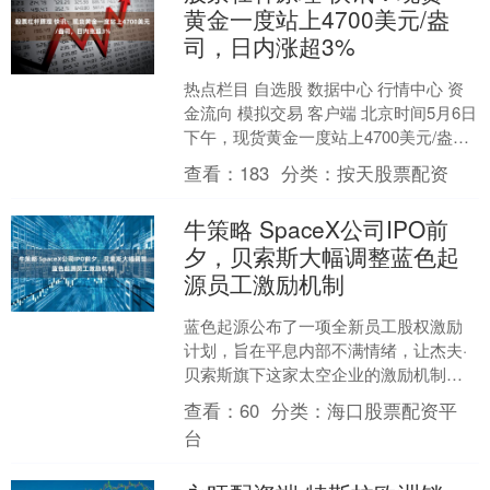
黄金一度站上4700美元/盎
司，日内涨超3%
热点栏目 自选股 数据中心 行情中心 资
金流向 模拟交易 客户端 北京时间5月6日
下午，现货黄金一度站上4700美元/盎
司，日内涨超3%。 新浪合作大平台期货
查看：
183
分类：
按天股票配资
开....
牛策略 SpaceX公司IPO前
夕，贝索斯大幅调整蓝色起
源员工激励机制
蓝色起源公布了一项全新员工股权激励
计划，旨在平息内部不满情绪，让杰夫·
贝索斯旗下这家太空企业的激励机制，
能与主要竞争对手——埃隆·马斯克的太
查看：
60
分类：
海口股票配资平
空探索技术公司（Sp....
台