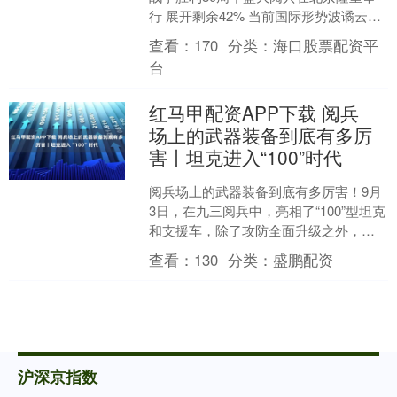
行 展开剩余42% 当前国际形势波谲云
诡，日本右翼势力的抬头尤其令人担
查看：
170
分类：
海口股票配资平
忧。日本政府不仅拒不....
台
红马甲配资APP下载 阅兵
场上的武器装备到底有多厉
害丨坦克进入“100”时代
阅兵场上的武器装备到底有多厉害！9月
3日，在九三阅兵中，亮相了“100”型坦克
和支援车，除了攻防全面升级之外，都
配备了新型头盔和360度影像。“这下彻底
查看：
130
分类：
盛鹏配资
不需要后....
沪深京指数