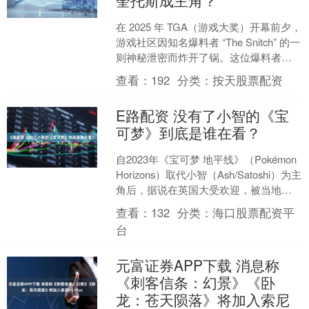
奎托斯成主角？
在 2025 年 TGA（游戏大奖）开幕前夕，
游戏社区因知名爆料者 “The Snitch” 的一
则神秘泄密而炸开了锅。这位爆料者此
前曾精准预言过多项重磅游戏公....
查看：
192
分类：
按天股票配资
E路配资 没有了小智的《宝
可梦》到底是谁在看？
自2023年《宝可梦 地平线》（Pokémon
Horizons）取代小智（Ash/Satoshi）为主
角后，据说在英国大受欢迎，被当地的
电视台 BBC 购买版....
查看：
132
分类：
海口股票配资平
台
元富证券APP下载 消息称
《刺客信条：幻景》《卧
龙：苍天陨落》将加入索尼