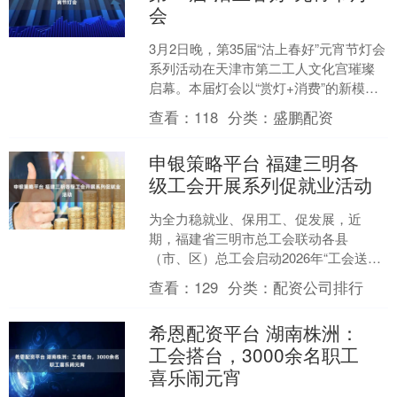
会
3月2日晚，第35届“沽上春好”元宵节灯会
系列活动在天津市第二工人文化宫璀璨
启幕。本届灯会以“赏灯+消费”的新模
式，吸引了众多市民游客来到活动现
查看：
118
分类：
盛鹏配资
场，感受这场灯火....
申银策略平台 福建三明各
级工会开展系列促就业活动
为全力稳就业、保用工、促发展，近
期，福建省三明市总工会联动各县
（市、区）总工会启动2026年“工会送岗·
乐业三明”系列活动。以“送岗位、送政
查看：
129
分类：
配资公司排行
策、送服务、送温暖”....
希恩配资平台 湖南株洲：
工会搭台，3000余名职工
喜乐闹元宵