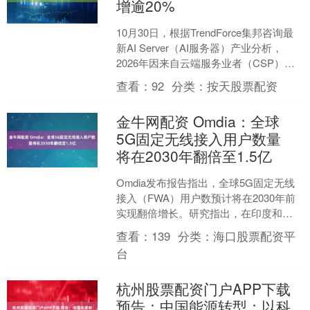
增逾20%
10月30日，根据TrendForce集邦咨询最
新AI Server（AI服务器）产业分析，
2026年因来自云端服务业者（CSP）、
主权云的需求持续稳健，对GP....
查看：
92
分类：
按天股票配资
金牛网配资 Omdia：全球
5G固定无线接入用户数量
将在2030年翻倍至1.5亿
Omdia发布报告指出，全球5G固定无线
接入（FWA）用户数预计将在2030年前
实现翻倍增长。研究指出，在印度和美
国等主要市场的带动下，FWA 正展现出
查看：
139
分类：
海口股票配资平
强劲的发....
台
杭州股票配资门户APP下载
预告：中国能源转型：以科