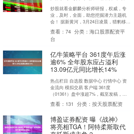
炒股就看金麒麟分析师研报，权威，专
业，及时，全面，助您挖掘潜力主题机
会！ 据新黄河，3月24日凌晨，猎豹移动
董事长傅盛在朋友圈发长文，回应数日
查看：
74
分类：
海口股票配资平
前其在公开群内指责....
台
亿牛策略平台 361度午后涨
逾6% 全年股东应占溢利
13.09亿元同比增长14%
热点栏目 自选股 数据中心 行情中心 资
金流向 模拟交易 客户端 361度
（01361）盘中涨超7%，截至发稿，股
价上涨5.70%，现报5.56港元，成交额
查看：
131
分类：
按天股票配资
34....
博盈证券配资 曝《战神》
将亮相TGA！阿特柔斯取代