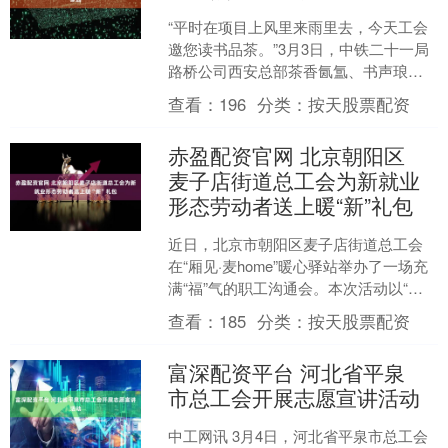
“平时在项目上风里来雨里去，今天工会
邀您读书品茶。”3月3日，中铁二十一局
路桥公司西安总部茶香氤氲、书声琅
琅。30余名女职工围坐一堂，手捧《平
查看：
196
分类：
按天股票配资
凡的世界》《你当像....
赤盈配资官网 北京朝阳区
麦子店街道总工会为新就业
形态劳动者送上暖“新”礼包
近日，北京市朝阳区麦子店街道总工会
在“厢见·麦home”暖心驿站举办了一场充
满“福”气的职工沟通会。本次活动以“暖
新送福”为主题，将此前“暖‘新’绘福 笔墨
查看：
185
分类：
按天股票配资
迎春....
富深配资平台 河北省平泉
市总工会开展志愿宣讲活动
中工网讯 3月4日，河北省平泉市总工会