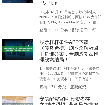
PS Plus
IT之家 12 月 10 日消息，游戏爆料人
billbil-kun 今日爆料称，两款 PS5 大作即
将加入 PlayStation Plus 阵容。 ▲ 图
源....
查看：
200
分类：
配资公司排行
股票杠杆条件APP下载
《传奇赌徒》剧本杀解析凶
手是谁答案，全剧透复盘推
理线索结局！
1.《传奇赌徒》剧本杀复盘： 《传奇赌
徒》这款剧本杀，那可真是个不得了的
玩意儿，它把玩家们一下子拽进了一个
超有悬念的世界里，那种感觉，就跟坐
查看：
71
分类：
盛鹏配资
过山车似的，一会儿上....
安信配资官网 投资者存
在“错失恐惧” 黄金最新数据