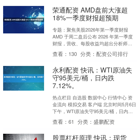
荣通配资 AMD盘前大涨超
18%一季度财报超预期
专题：聚焦美股2026年第一季度财报
AMD 于周二盘后公布 2026 年第一季度
财报，营收、每股收益均超出分析师预
期，同时第二季度营收展望也高于华尔
查看：
130
分类：
配资公司排行
街预测。 ....
永利配资 快讯：WTI原油失
守95美元/桶，日内跌
7.12%。
热点栏目 自选股 数据中心 行情中心 资
金流向 模拟交易 客户端 北京时间5月6日
下午，WTI原油失守95美元/桶，日内跌
7.12%。 新浪合作大平台期货开户 ....
查看：
61
分类：
盛鹏配资
股票杠杆原理 快讯：现货